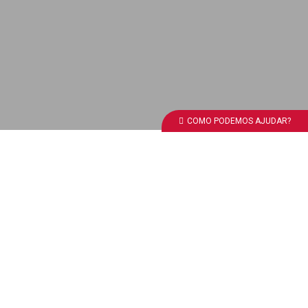
COMO PODEMOS AJUDAR?
Descarregar brochura
EMPREENDIMENTO PENHA OASIS - FARO
Um oásis na cidade de Faro